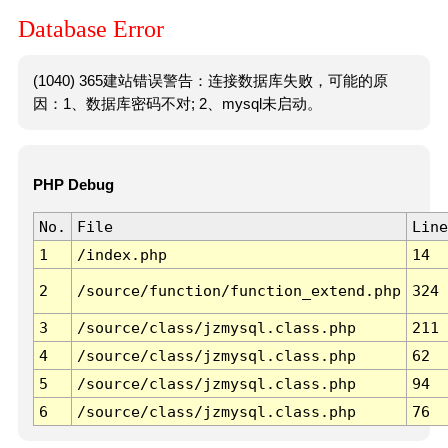
Database Error
(1040) 365建站错误警告：连接数据库失败，可能的原
因：1、数据库密码不对; 2、mysql未启动。
PHP Debug
No.
File
Line
1
/index.php
14
2
/source/function/function_extend.php
324
3
/source/class/jzmysql.class.php
211
4
/source/class/jzmysql.class.php
62
5
/source/class/jzmysql.class.php
94
6
/source/class/jzmysql.class.php
76