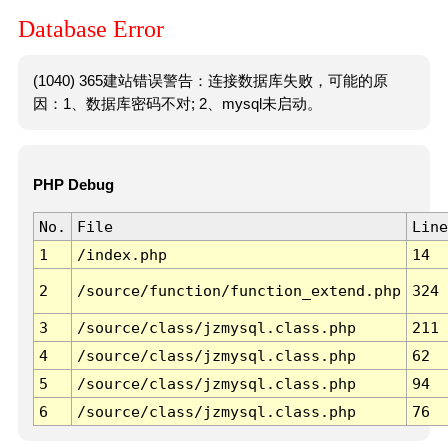
Database Error
(1040) 365建站错误警告：连接数据库失败，可能的原
因：1、数据库密码不对; 2、mysql未启动。
PHP Debug
No.
File
Line
1
/index.php
14
2
/source/function/function_extend.php
324
3
/source/class/jzmysql.class.php
211
4
/source/class/jzmysql.class.php
62
5
/source/class/jzmysql.class.php
94
6
/source/class/jzmysql.class.php
76