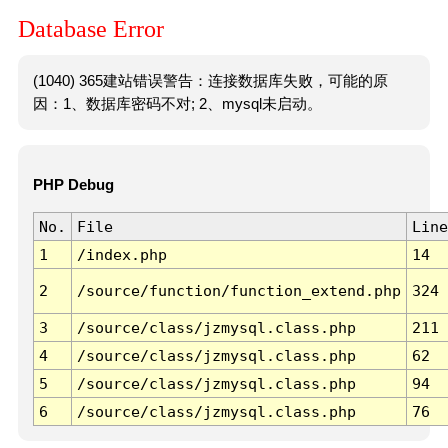
Database Error
(1040) 365建站错误警告：连接数据库失败，可能的原
因：1、数据库密码不对; 2、mysql未启动。
PHP Debug
No.
File
Line
1
/index.php
14
2
/source/function/function_extend.php
324
3
/source/class/jzmysql.class.php
211
4
/source/class/jzmysql.class.php
62
5
/source/class/jzmysql.class.php
94
6
/source/class/jzmysql.class.php
76