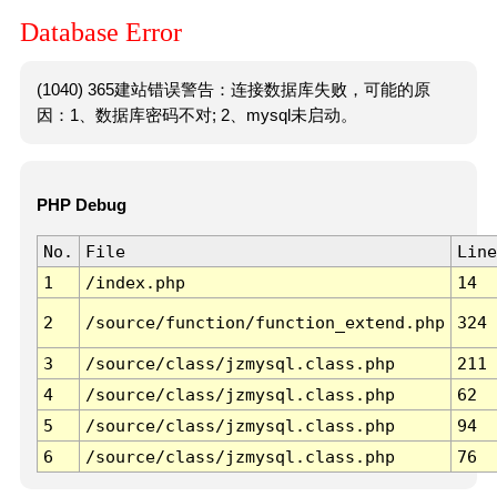
Database Error
(1040) 365建站错误警告：连接数据库失败，可能的原
因：1、数据库密码不对; 2、mysql未启动。
PHP Debug
No.
File
Line
1
/index.php
14
2
/source/function/function_extend.php
324
3
/source/class/jzmysql.class.php
211
4
/source/class/jzmysql.class.php
62
5
/source/class/jzmysql.class.php
94
6
/source/class/jzmysql.class.php
76