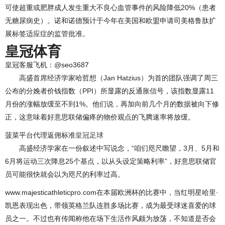
可使超重或肥胖成人发生重大不良心血管事件的风险降低20%（患者
无糖尿病史）。诺和诺德预计于今年在美国和欧盟申请司美格鲁肽扩
展标签适应症的监管批准。
皇冠体育
皇冠客服飞机：@seo3687
高盛首席经济学家哈哲想（Jan Hatzius）为首的团队强调了周三
公布的分娩者价钱指数（PPI）所显露的反通胀信号，该指数显露11
月份的涨幅放缓至不到1%。他们说，再加向前几个月的数据被向下修
正，这意味着好意思联储偏疼的物价观点的飞腾速率将放缓。
菠菜平台代理返佣标准
皇冠足球
高盛经济学家在一份叙述中写说念，“咱们咫尺瞻望，3月、5月和
6月将运动三次降息25个基点，以从头设定策略利率”，好意思联储官
员可能很快就会以为咫尺的利率过高。
www.majesticathleticpro.com在本届欧洲杯的比赛中，当红明星哈里·
凯恩表现出色，带领英格兰队连胜多场比赛，成为最受球迷喜爱的球
员之一。不过也有传闻称他在场下生活作风颇为放荡，不知道是否会