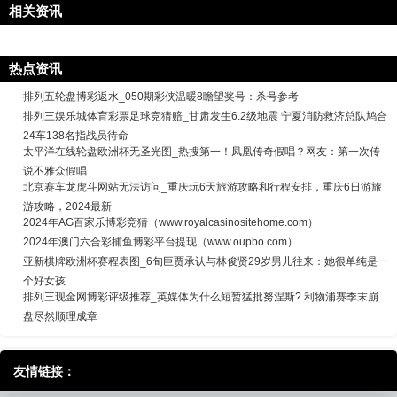
相关资讯
热点资讯
排列五轮盘博彩返水_050期彩侠温暖8瞻望奖号：杀号参考
排列三娱乐城体育彩票足球竞猜赔_甘肃发生6.2级地震 宁夏消防救济总队鸠合
24车138名指战员待命
太平洋在线轮盘欧洲杯无圣光图_热搜第一！凤凰传奇假唱？网友：第一次传
说不雅众假唱
北京赛车龙虎斗网站无法访问_重庆玩6天旅游攻略和行程安排，重庆6日游旅
游攻略，2024最新
2024年AG百家乐博彩竞猜（www.royalcasinositehome.com）
2024年澳门六合彩捕鱼博彩平台提现（www.oupbo.com）
亚新棋牌欧洲杯赛程表图_6旬巨贾承认与林俊贤29岁男儿往来：她很单纯是一
个好女孩
排列三现金网博彩评级推荐_英媒体为什么短暂猛批努涅斯? 利物浦赛季末崩
盘尽然顺理成章
友情链接：