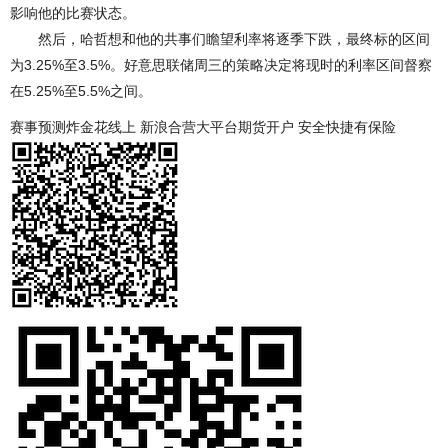
影响他的比赛状态。
然后，哈哲想和他的共事们瞻望利率将逐季下跌，最终标的区间
为3.25%至3.5%。好意思联储周三的策略决定将现时的利率区间督察
在5.25%至5.5%之间。
赛事预测炸金花线上 新浪合营大平台期货开户 安全快捷有保险