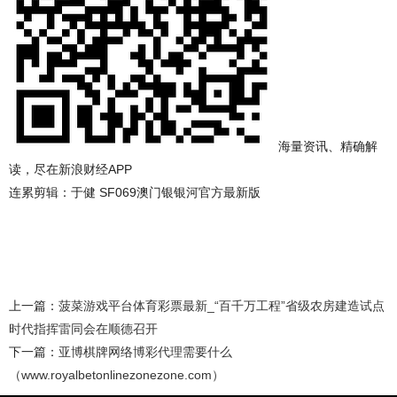
海量资讯、精确解
读，尽在新浪财经APP
连累剪辑：于健 SF069澳门银银河官方最新版
上一篇：
菠菜游戏平台体育彩票最新_“百千万工程”省级农房建造试点
时代指挥雷同会在顺德召开
下一篇：
亚博棋牌网络博彩代理需要什么
（www.royalbetonlinezonezone.com）