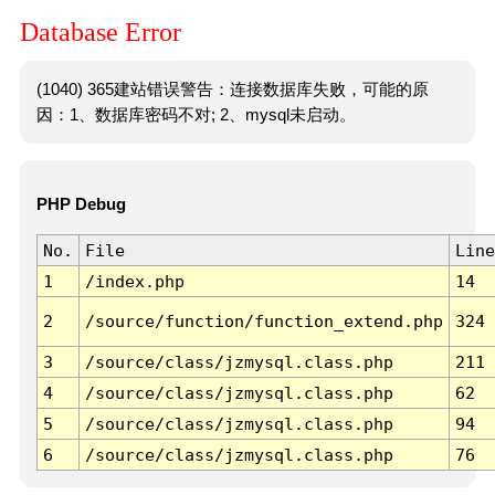
Database Error
(1040) 365建站错误警告：连接数据库失败，可能的原
因：1、数据库密码不对; 2、mysql未启动。
PHP Debug
No.
File
Line
1
/index.php
14
2
/source/function/function_extend.php
324
3
/source/class/jzmysql.class.php
211
4
/source/class/jzmysql.class.php
62
5
/source/class/jzmysql.class.php
94
6
/source/class/jzmysql.class.php
76