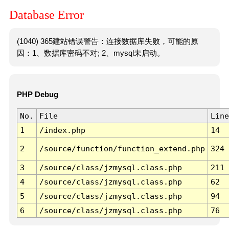
Database Error
(1040) 365建站错误警告：连接数据库失败，可能的原
因：1、数据库密码不对; 2、mysql未启动。
PHP Debug
No.
File
Line
1
/index.php
14
2
/source/function/function_extend.php
324
3
/source/class/jzmysql.class.php
211
4
/source/class/jzmysql.class.php
62
5
/source/class/jzmysql.class.php
94
6
/source/class/jzmysql.class.php
76