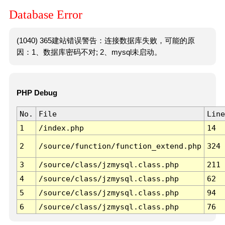
Database Error
(1040) 365建站错误警告：连接数据库失败，可能的原
因：1、数据库密码不对; 2、mysql未启动。
PHP Debug
No.
File
Line
1
/index.php
14
2
/source/function/function_extend.php
324
3
/source/class/jzmysql.class.php
211
4
/source/class/jzmysql.class.php
62
5
/source/class/jzmysql.class.php
94
6
/source/class/jzmysql.class.php
76