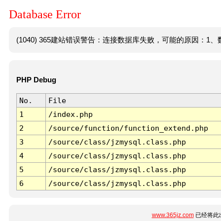
Database Error
(1040) 365建站错误警告：连接数据库失败，可能的原因：1、数
PHP Debug
No.
File
1
/index.php
2
/source/function/function_extend.php
3
/source/class/jzmysql.class.php
4
/source/class/jzmysql.class.php
5
/source/class/jzmysql.class.php
6
/source/class/jzmysql.class.php
www.365jz.com
已经将此