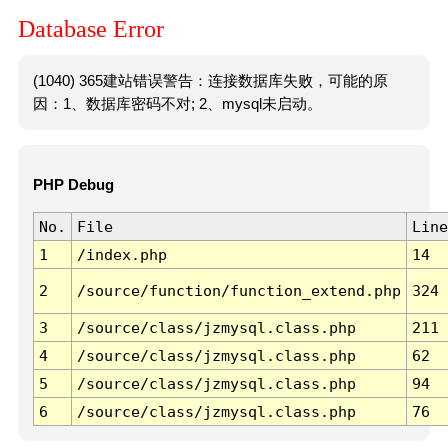
Database Error
(1040) 365建站错误警告：连接数据库失败，可能的原
因：1、数据库密码不对; 2、mysql未启动。
PHP Debug
No.
File
Line
1
/index.php
14
2
/source/function/function_extend.php
324
3
/source/class/jzmysql.class.php
211
4
/source/class/jzmysql.class.php
62
5
/source/class/jzmysql.class.php
94
6
/source/class/jzmysql.class.php
76