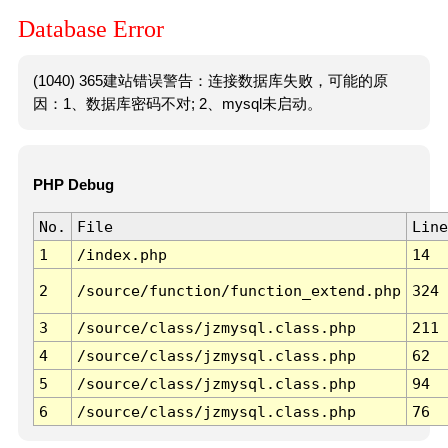
Database Error
(1040) 365建站错误警告：连接数据库失败，可能的原
因：1、数据库密码不对; 2、mysql未启动。
PHP Debug
No.
File
Line
1
/index.php
14
2
/source/function/function_extend.php
324
3
/source/class/jzmysql.class.php
211
4
/source/class/jzmysql.class.php
62
5
/source/class/jzmysql.class.php
94
6
/source/class/jzmysql.class.php
76