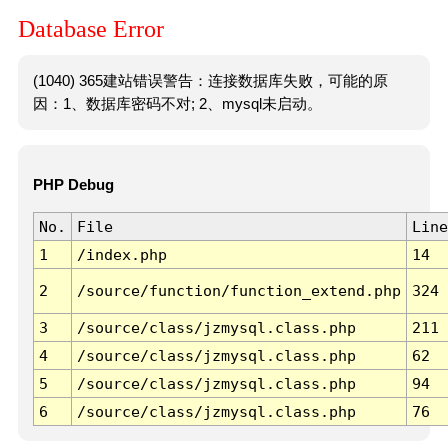
Database Error
(1040) 365建站错误警告：连接数据库失败，可能的原
因：1、数据库密码不对; 2、mysql未启动。
PHP Debug
No.
File
Line
1
/index.php
14
2
/source/function/function_extend.php
324
3
/source/class/jzmysql.class.php
211
4
/source/class/jzmysql.class.php
62
5
/source/class/jzmysql.class.php
94
6
/source/class/jzmysql.class.php
76