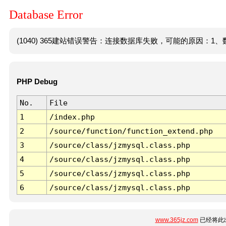
Database Error
(1040) 365建站错误警告：连接数据库失败，可能的原因：1、数
PHP Debug
No.
File
1
/index.php
2
/source/function/function_extend.php
3
/source/class/jzmysql.class.php
4
/source/class/jzmysql.class.php
5
/source/class/jzmysql.class.php
6
/source/class/jzmysql.class.php
www.365jz.com
已经将此