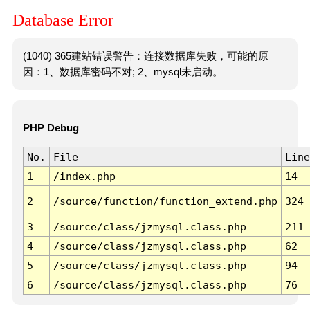
Database Error
(1040) 365建站错误警告：连接数据库失败，可能的原
因：1、数据库密码不对; 2、mysql未启动。
PHP Debug
No.
File
Line
1
/index.php
14
2
/source/function/function_extend.php
324
3
/source/class/jzmysql.class.php
211
4
/source/class/jzmysql.class.php
62
5
/source/class/jzmysql.class.php
94
6
/source/class/jzmysql.class.php
76