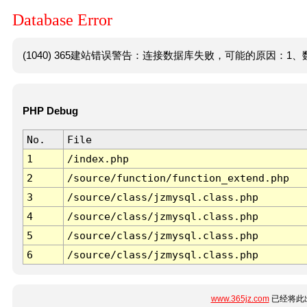
Database Error
(1040) 365建站错误警告：连接数据库失败，可能的原因：1、数
PHP Debug
No.
File
1
/index.php
2
/source/function/function_extend.php
3
/source/class/jzmysql.class.php
4
/source/class/jzmysql.class.php
5
/source/class/jzmysql.class.php
6
/source/class/jzmysql.class.php
www.365jz.com
已经将此