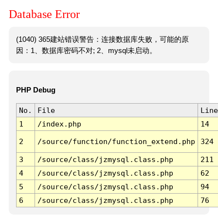
Database Error
(1040) 365建站错误警告：连接数据库失败，可能的原
因：1、数据库密码不对; 2、mysql未启动。
PHP Debug
No.
File
Line
1
/index.php
14
2
/source/function/function_extend.php
324
3
/source/class/jzmysql.class.php
211
4
/source/class/jzmysql.class.php
62
5
/source/class/jzmysql.class.php
94
6
/source/class/jzmysql.class.php
76