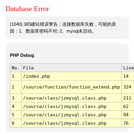
Database Error
(1040) 365建站错误警告：连接数据库失败，可能的原
因：1、数据库密码不对; 2、mysql未启动。
PHP Debug
No.
File
Line
1
/index.php
14
2
/source/function/function_extend.php
324
3
/source/class/jzmysql.class.php
211
4
/source/class/jzmysql.class.php
62
5
/source/class/jzmysql.class.php
94
6
/source/class/jzmysql.class.php
76