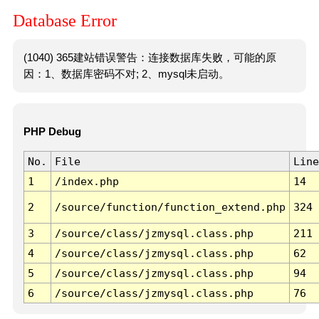
Database Error
(1040) 365建站错误警告：连接数据库失败，可能的原
因：1、数据库密码不对; 2、mysql未启动。
PHP Debug
No.
File
Line
1
/index.php
14
2
/source/function/function_extend.php
324
3
/source/class/jzmysql.class.php
211
4
/source/class/jzmysql.class.php
62
5
/source/class/jzmysql.class.php
94
6
/source/class/jzmysql.class.php
76