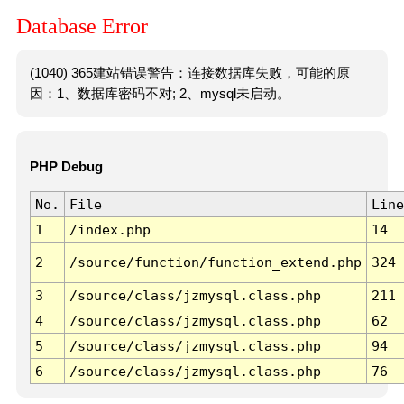
Database Error
(1040) 365建站错误警告：连接数据库失败，可能的原
因：1、数据库密码不对; 2、mysql未启动。
PHP Debug
No.
File
Line
1
/index.php
14
2
/source/function/function_extend.php
324
3
/source/class/jzmysql.class.php
211
4
/source/class/jzmysql.class.php
62
5
/source/class/jzmysql.class.php
94
6
/source/class/jzmysql.class.php
76