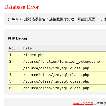
Database Error
(1040) 365建站错误警告：连接数据库失败，可能的原因：1、数
PHP Debug
No.
File
1
/index.php
2
/source/function/function_extend.php
3
/source/class/jzmysql.class.php
4
/source/class/jzmysql.class.php
5
/source/class/jzmysql.class.php
6
/source/class/jzmysql.class.php
www.365jz.com
已经将此