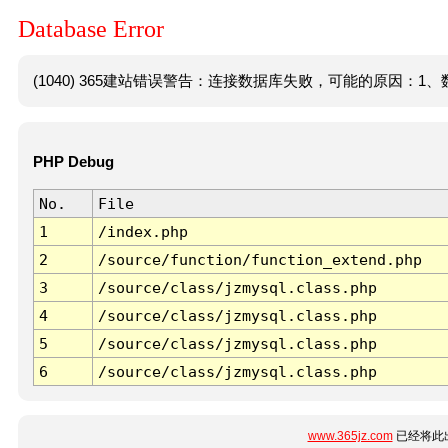
Database Error
(1040) 365建站错误警告：连接数据库失败，可能的原因：1、数
PHP Debug
No.
File
1
/index.php
2
/source/function/function_extend.php
3
/source/class/jzmysql.class.php
4
/source/class/jzmysql.class.php
5
/source/class/jzmysql.class.php
6
/source/class/jzmysql.class.php
www.365jz.com
已经将此