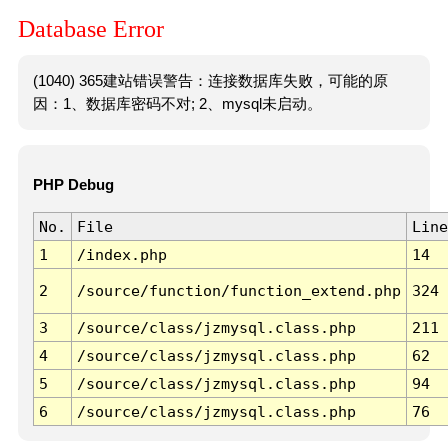
Database Error
(1040) 365建站错误警告：连接数据库失败，可能的原
因：1、数据库密码不对; 2、mysql未启动。
PHP Debug
No.
File
Line
1
/index.php
14
2
/source/function/function_extend.php
324
3
/source/class/jzmysql.class.php
211
4
/source/class/jzmysql.class.php
62
5
/source/class/jzmysql.class.php
94
6
/source/class/jzmysql.class.php
76