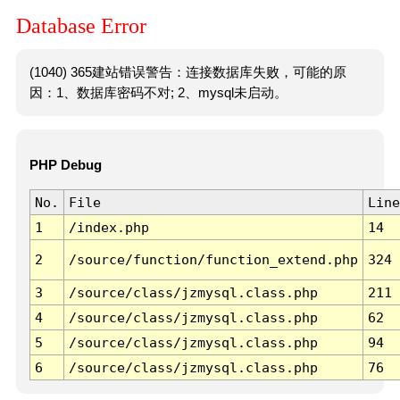
Database Error
(1040) 365建站错误警告：连接数据库失败，可能的原
因：1、数据库密码不对; 2、mysql未启动。
PHP Debug
No.
File
Line
1
/index.php
14
2
/source/function/function_extend.php
324
3
/source/class/jzmysql.class.php
211
4
/source/class/jzmysql.class.php
62
5
/source/class/jzmysql.class.php
94
6
/source/class/jzmysql.class.php
76