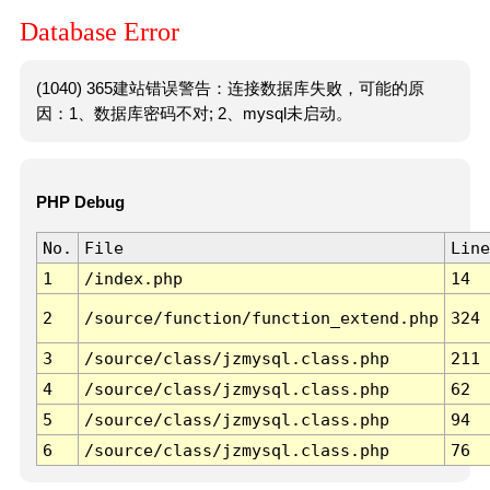
Database Error
(1040) 365建站错误警告：连接数据库失败，可能的原
因：1、数据库密码不对; 2、mysql未启动。
PHP Debug
No.
File
Line
1
/index.php
14
2
/source/function/function_extend.php
324
3
/source/class/jzmysql.class.php
211
4
/source/class/jzmysql.class.php
62
5
/source/class/jzmysql.class.php
94
6
/source/class/jzmysql.class.php
76