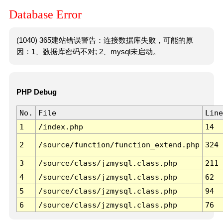
Database Error
(1040) 365建站错误警告：连接数据库失败，可能的原
因：1、数据库密码不对; 2、mysql未启动。
PHP Debug
No.
File
Line
1
/index.php
14
2
/source/function/function_extend.php
324
3
/source/class/jzmysql.class.php
211
4
/source/class/jzmysql.class.php
62
5
/source/class/jzmysql.class.php
94
6
/source/class/jzmysql.class.php
76