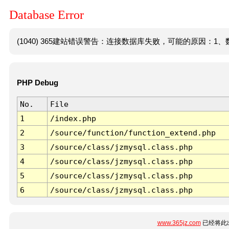
Database Error
(1040) 365建站错误警告：连接数据库失败，可能的原因：1、数
PHP Debug
No.
File
1
/index.php
2
/source/function/function_extend.php
3
/source/class/jzmysql.class.php
4
/source/class/jzmysql.class.php
5
/source/class/jzmysql.class.php
6
/source/class/jzmysql.class.php
www.365jz.com
已经将此