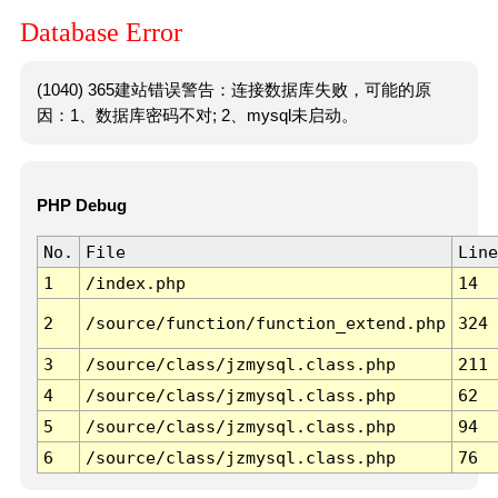
Database Error
(1040) 365建站错误警告：连接数据库失败，可能的原
因：1、数据库密码不对; 2、mysql未启动。
PHP Debug
No.
File
Line
1
/index.php
14
2
/source/function/function_extend.php
324
3
/source/class/jzmysql.class.php
211
4
/source/class/jzmysql.class.php
62
5
/source/class/jzmysql.class.php
94
6
/source/class/jzmysql.class.php
76