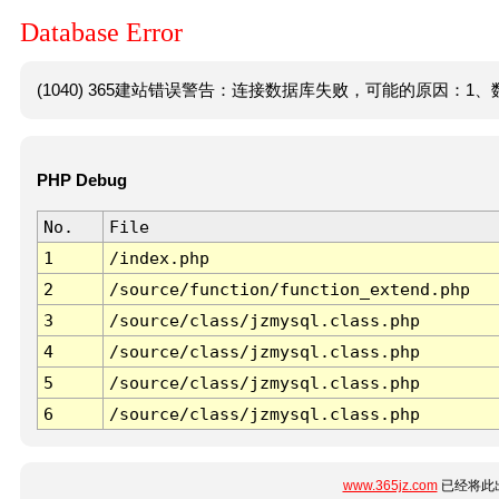
Database Error
(1040) 365建站错误警告：连接数据库失败，可能的原因：1、数
PHP Debug
No.
File
1
/index.php
2
/source/function/function_extend.php
3
/source/class/jzmysql.class.php
4
/source/class/jzmysql.class.php
5
/source/class/jzmysql.class.php
6
/source/class/jzmysql.class.php
www.365jz.com
已经将此