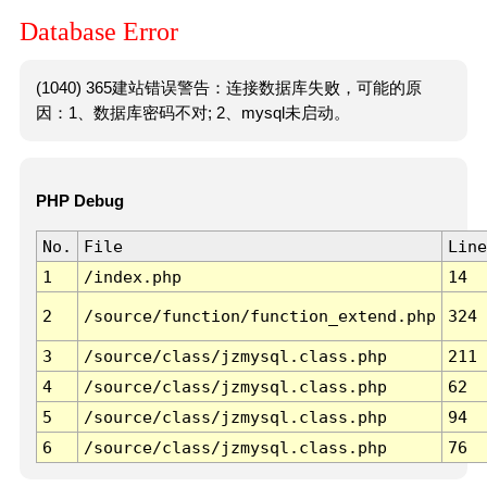
Database Error
(1040) 365建站错误警告：连接数据库失败，可能的原
因：1、数据库密码不对; 2、mysql未启动。
PHP Debug
No.
File
Line
1
/index.php
14
2
/source/function/function_extend.php
324
3
/source/class/jzmysql.class.php
211
4
/source/class/jzmysql.class.php
62
5
/source/class/jzmysql.class.php
94
6
/source/class/jzmysql.class.php
76