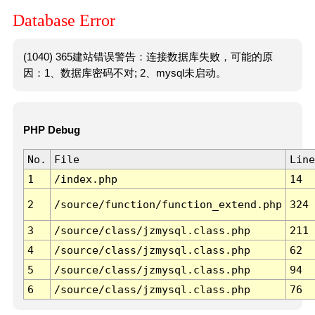
Database Error
(1040) 365建站错误警告：连接数据库失败，可能的原
因：1、数据库密码不对; 2、mysql未启动。
PHP Debug
No.
File
Line
1
/index.php
14
2
/source/function/function_extend.php
324
3
/source/class/jzmysql.class.php
211
4
/source/class/jzmysql.class.php
62
5
/source/class/jzmysql.class.php
94
6
/source/class/jzmysql.class.php
76