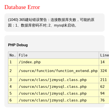
Database Error
(1040) 365建站错误警告：连接数据库失败，可能的原
因：1、数据库密码不对; 2、mysql未启动。
PHP Debug
No.
File
Line
1
/index.php
14
2
/source/function/function_extend.php
324
3
/source/class/jzmysql.class.php
211
4
/source/class/jzmysql.class.php
62
5
/source/class/jzmysql.class.php
94
6
/source/class/jzmysql.class.php
76