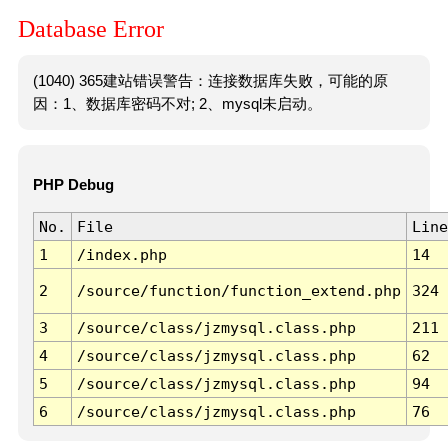
Database Error
(1040) 365建站错误警告：连接数据库失败，可能的原
因：1、数据库密码不对; 2、mysql未启动。
PHP Debug
No.
File
Line
1
/index.php
14
2
/source/function/function_extend.php
324
3
/source/class/jzmysql.class.php
211
4
/source/class/jzmysql.class.php
62
5
/source/class/jzmysql.class.php
94
6
/source/class/jzmysql.class.php
76