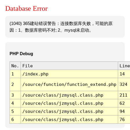
Database Error
(1040) 365建站错误警告：连接数据库失败，可能的原
因：1、数据库密码不对; 2、mysql未启动。
PHP Debug
No.
File
Line
1
/index.php
14
2
/source/function/function_extend.php
324
3
/source/class/jzmysql.class.php
211
4
/source/class/jzmysql.class.php
62
5
/source/class/jzmysql.class.php
94
6
/source/class/jzmysql.class.php
76