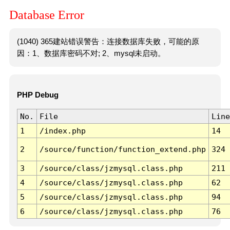
Database Error
(1040) 365建站错误警告：连接数据库失败，可能的原
因：1、数据库密码不对; 2、mysql未启动。
PHP Debug
No.
File
Line
1
/index.php
14
2
/source/function/function_extend.php
324
3
/source/class/jzmysql.class.php
211
4
/source/class/jzmysql.class.php
62
5
/source/class/jzmysql.class.php
94
6
/source/class/jzmysql.class.php
76